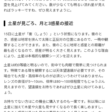
空を見上げてみてください。数が少なくても明るい流れ星が見え
ればラッキーですね、ぜひ見えますように。
土星が見ごろ、月と3惑星の接近
15日に土星が「衝（しょう）」という状態になります。衝のと
き、惑星は地球を挟んで太陽と正反対の位置にあるので、一晩中観
察することができます。また、衝のころに地球と惑星との距離が
最も近くなるので、惑星が明るく大きく見えます。このような理由
により、土星は本格的な観察シーズンを迎えます。
土星は約0等級と明るいので、街中でも肉眼で簡単に見つけられま
す。特徴である環を観察するには天体望遠鏡が必要ですが、その
場合でも大型・高倍率のものが必須というわけではありません。
レンズの直径が5～10cm、倍率は80～100倍程度でもじゅうぶん
見えますので、望遠鏡をお持ちであればぜひ土星に向けてみまし
ょう。
お持ちでない方はこの機会に購入するのも一案です。秋以降には
土星に加えて木星や火星も見やすくなるので長く楽しめますし、