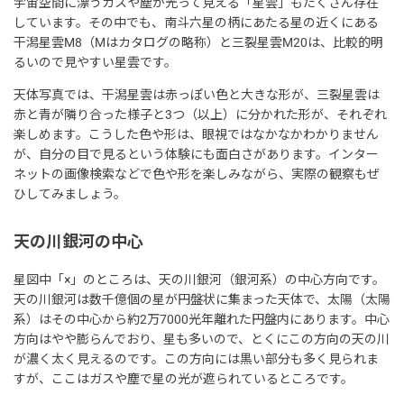
宇宙空間に漂うガスや塵が光って見える「星雲」もたくさん存在
しています。その中でも、南斗六星の柄にあたる星の近くにある
干潟星雲M8（Mはカタログの略称）と三裂星雲M20は、比較的明
るいので見やすい星雲です。
天体写真では、干潟星雲は赤っぽい色と大きな形が、三裂星雲は
赤と青が隣り合った様子と3つ（以上）に分かれた形が、それぞれ
楽しめます。こうした色や形は、眼視ではなかなかわかりません
が、自分の目で見るという体験にも面白さがあります。インター
ネットの画像検索などで色や形を楽しみながら、実際の観察もぜ
ひしてみましょう。
天の川銀河の中心
星図中「×」のところは、天の川銀河（銀河系）の中心方向です。
天の川銀河は数千億個の星が円盤状に集まった天体で、太陽（太陽
系）はその中心から約2万7000光年離れた円盤内にあります。中心
方向はやや膨らんでおり、星も多いので、とくにこの方向の天の川
が濃く太く見えるのです。この方向には黒い部分も多く見られま
すが、ここはガスや塵で星の光が遮られているところです。