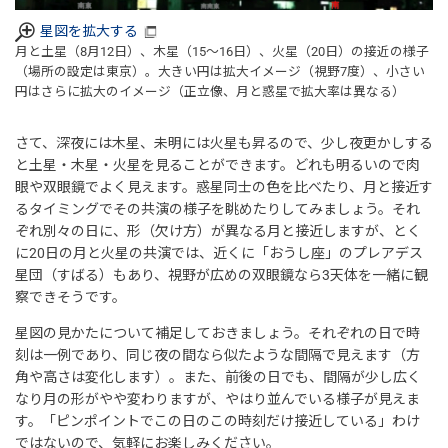
星図を拡大する
月と土星（8月12日）、木星（15～16日）、火星（20日）の接近の様子
（場所の設定は東京）。大きい円は拡大イメージ（視野7度）、小さい
円はさらに拡大のイメージ（正立像、月と惑星で拡大率は異なる）
さて、深夜には木星、未明には火星も昇るので、少し夜更かしする
と土星・木星・火星を見ることができます。どれも明るいので肉
眼や双眼鏡でよく見えます。惑星同士の色を比べたり、月と接近す
るタイミングでその共演の様子を眺めたりしてみましょう。それ
ぞれ別々の日に、形（欠け方）が異なる月と接近しますが、とく
に20日の月と火星の共演では、近くに「おうし座」のプレアデス
星団（すばる）もあり、視野が広めの双眼鏡なら3天体を一緒に観
察できそうです。
星図の見かたについて補足しておきましょう。それぞれの日で時
刻は一例であり、同じ夜の間なら似たような間隔で見えます（方
角や高さは変化します）。また、前後の日でも、間隔が少し広く
なり月の形がやや変わりますが、やはり並んでいる様子が見えま
す。「ピンポイントでこの日のこの時刻だけ接近している」わけ
ではないので、気軽にお楽しみください。