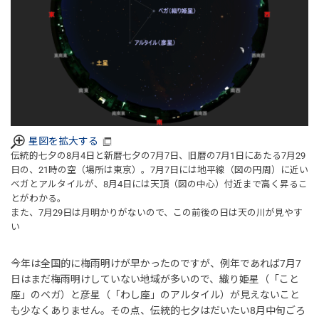
星図を拡大する
伝統的七夕の8月4日と新暦七夕の7月7日、旧暦の7月1日にあたる7月29
日の、21時の空（場所は東京）。7月7日には地平線（図の円周）に近い
ベガとアルタイルが、8月4日には天頂（図の中心）付近まで高く昇るこ
とがわかる。
また、7月29日は月明かりがないので、この前後の日は天の川が見やす
い
今年は全国的に梅雨明けが早かったのですが、例年であれば7月7
日はまだ梅雨明けしていない地域が多いので、織り姫星（「こと
座」のベガ）と彦星（「わし座」のアルタイル）が見えないこと
も少なくありません。その点、伝統的七夕はだいたい8月中旬ごろ