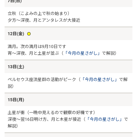
7日(日)
立秋（こよみの上で秋の始まり）
夕方～深夜、月とアンタレスが大接近
12日(金)
満月。次の満月は9月10日です
宵～深夜、月と土星が並ぶ（
「今月の星さがし」
で解説）
13日(土)
ペルセウス座流星群の活動がピーク（
「今月の星さがし」
で解
説）
15日(月)
土星が衝（一晩中見えるので観察の好機です）
深夜～翌16日明け方、月と木星が接近（
「今月の星さがし」
で
解説）