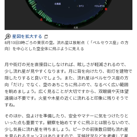
星図を拡大する
8月13日3時ごろの東京の空。流れ星は放射点（「ペルセウス座」の方
向）を中心とした空全体に飛ぶように見える
月や街灯の光を直接目にしなければ、眩しさが軽減されるので、
少し流れ星が見やすくなります。月に背を向けたり、街灯を建物で
隠したりすると良いでしょう。また、流れ星はペルセウス座の方
向「だけ」でなく、空のあちこちに飛ぶので、なるべく広い範囲
を眺めましょう。広く見ることが大切ですから、双眼鏡や天体望
遠鏡は不要です。火星や木星の近くに流れると印象に残りそうで
すね。
そのほか、虫よけを準備したり、安全やマナーに気をつけたりと
いった点も重要です。観察を始めてすぐに飛ぶとは限らないので、
少し気長に流れ星を待ちましょう。ピークの前後数日間も流れ星
を見られるチャンスはありますので、天候状況などを考慮して星