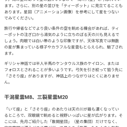
ます。さらに、別の星の並びを「ティーポット」に見立てることも
あります。星図（アニメーション画像）を参考にして星をつない
でみてください。
旅行や帰省などでより良い条件の空を眺める機会があれば、ティ
ーポットの注ぎ口から湯気のように立ちのぼる天の川も見えるで
しょう。肉眼では白い帯のような印象ですが、天体写真では無数
の星が集まっている様子やカラフルな星雲もとらえられ、魅了され
ます。
ギリシャ神話では半人半馬のケンタウルス族のケイロン、または
フォロスとされることが多いようです。弓矢を引き絞って狙う先に
「さそり座」がありますが、神話上のつながりはとくにありませ
ん。
干潟星雲M8、三裂星雲M20
「いて座」と「さそり座」のあたりは天の川が最も濃くなってい
るところで、双眼鏡で眺めると視野いっぱいに星が広がります。そ
こには、先月ご紹介した「散開星団」（星の集団）だけでなく、