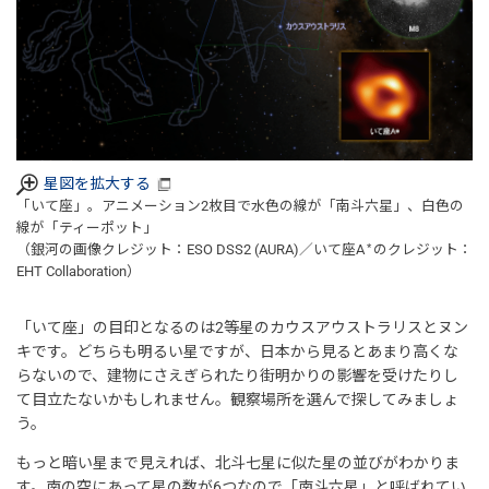
星図を拡大する
「いて座」。アニメーション2枚目で水色の線が「南斗六星」、白色の
線が「ティーポット」
（銀河の画像クレジット：ESO DSS2 (AURA)／いて座A
*
のクレジット：
EHT Collaboration）
「いて座」の目印となるのは2等星のカウスアウストラリスとヌン
キです。どちらも明るい星ですが、日本から見るとあまり高くな
らないので、建物にさえぎられたり街明かりの影響を受けたりし
て目立たないかもしれません。観察場所を選んで探してみましょ
う。
もっと暗い星まで見えれば、北斗七星に似た星の並びがわかりま
す。南の空にあって星の数が6つなので「南斗六星」と呼ばれてい