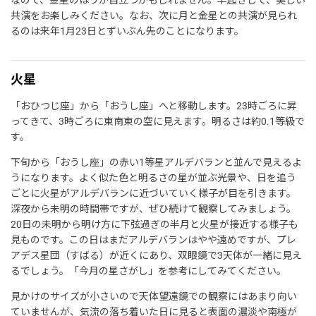
共演をお楽しみください。なお、次に月と金星との共演が見られ
るのは来年1月23日とずいぶん先のことになります。
火星
「おひつじ座」から「おうし座」へと移動します。23時ごろに昇
ってきて、3時ごろに東南東の空に見えます。明るさは約0.1等級で
す。
下旬から「おうし座」の赤い1等星アルデバランと並んで見えるよ
うになります。よく似た色と明るさの星が並ぶ光景や、日を追う
ごとに火星がアルデバランに近づいていく様子が目を引きます。
深夜から未明の時間帯ですが、ぜひ続けて観察してみましょう。
20日の未明から明け方に下弦過ぎの半月と火星が接近する様子も
見ものです。この日はまだアルデバランはやや遠めですが、プレ
アデス星団（すばる）が近くにあり、双眼鏡で3天体が一緒に見え
るでしょう。「今月の星さがし」を参考にしてみてください。
見かけのサイズが小さいので天体望遠鏡での観察にはあまり向い
ていませんが、気流の落ち着いた日に見ると表面の濃淡や南極が