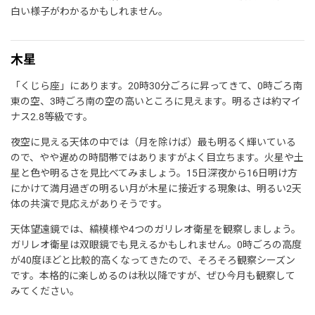
白い様子がわかるかもしれません。
木星
「くじら座」にあります。20時30分ごろに昇ってきて、0時ごろ南
東の空、3時ごろ南の空の高いところに見えます。明るさは約マイ
ナス2.8等級です。
夜空に見える天体の中では（月を除けば）最も明るく輝いている
ので、やや遅めの時間帯ではありますがよく目立ちます。火星や土
星と色や明るさを見比べてみましょう。15日深夜から16日明け方
にかけて満月過ぎの明るい月が木星に接近する現象は、明るい2天
体の共演で見応えがありそうです。
天体望遠鏡では、縞模様や4つのガリレオ衛星を観察しましょう。
ガリレオ衛星は双眼鏡でも見えるかもしれません。0時ごろの高度
が40度ほどと比較的高くなってきたので、そろそろ観察シーズン
です。本格的に楽しめるのは秋以降ですが、ぜひ今月も観察して
みてください。