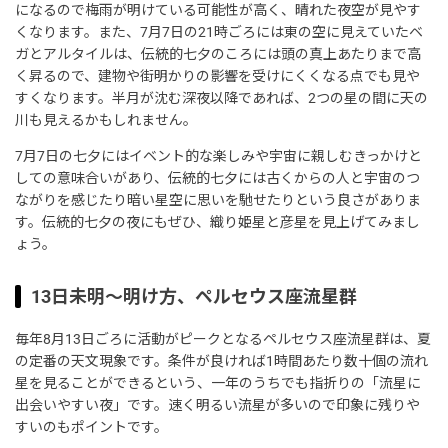
になるので梅雨が明けている可能性が高く、晴れた夜空が見やす
くなります。また、7月7日の21時ごろには東の空に見えていたベ
ガとアルタイルは、伝統的七夕のころには頭の真上あたりまで高
く昇るので、建物や街明かりの影響を受けにくくなる点でも見や
すくなります。半月が沈む深夜以降であれば、2つの星の間に天の
川も見えるかもしれません。
7月7日の七夕にはイベント的な楽しみや宇宙に親しむきっかけと
しての意味合いがあり、伝統的七夕には古くからの人と宇宙のつ
ながりを感じたり暗い星空に思いを馳せたりという良さがありま
す。伝統的七夕の夜にもぜひ、織り姫星と彦星を見上げてみまし
ょう。
13日未明～明け方、ペルセウス座流星群
毎年8月13日ごろに活動がピークとなるペルセウス座流星群は、夏
の定番の天文現象です。条件が良ければ1時間あたり数十個の流れ
星を見ることができるという、一年のうちでも指折りの「流星に
出会いやすい夜」です。速く明るい流星が多いので印象に残りや
すいのもポイントです。