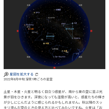
星図を拡大する
2022年8月中旬 深夜1時ごろの星空
土星・木星・火星と明るく目立つ惑星が、南から東の空に並ぶ光
景が目をひきます。深夜になっても湿度が高いと、惑星たちの輝き
が少しにじんだように感じられるかもしれません。秋以降のスッ
キリ澄んだ空のときの見え方と比べてみたいですね。火星は「お