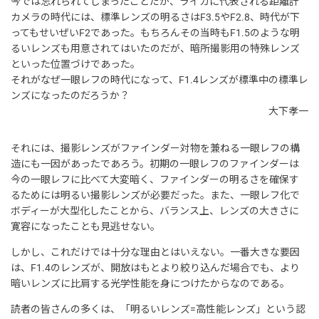
今では忘れられてしまったことだが、ライカに代表される距離計
カメラの時代には、標準レンズの明るさはF3.5やF2.8、時代が下
ってもせいぜいF2であった。もちろんその当時もF1.5のような明
るいレンズも用意されてはいたのだが、暗所撮影用の特殊レンズ
といった位置づけであった。
それがなぜ一眼レフの時代になって、F1.4レンズが標準中の標準レ
ンズになったのだろうか？
大下孝一
それには、撮影レンズがファインダー対物を兼ねる一眼レフの構
造にも一因があったであろう。初期の一眼レフのファインダーは
今の一眼レフに比べて大変暗く、ファインダーの明るさを確保す
るためには明るい撮影レンズが必要だった。また、一眼レフ化で
ボディーが大型化したことから、バランス上、レンズの大きさに
寛容になったことも見逃せない。
しかし、これだけでは十分な理由とはいえない。一番大きな要因
は、F1.4のレンズが、開放はもとより絞り込んだ場合でも、より
暗いレンズに比肩する光学性能を身につけたからなのである。
読者の皆さんの多くは、「明るいレンズ=高性能レンズ」という認