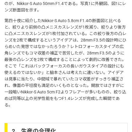
のが、Nikkor-S Auto 50mm F1.4である。写真1に外観図、図1にレ
ンズ断面図を示す。
第四十夜に紹介したNikkor-S Auto 5.8cm F1.4の断面図と比べる
と、絞りより前側の凸メニスカスレンズが1枚減り、絞りより後方
に凸メニスカスレンズが1枚付加されている。この絞り後方の凸レ
ンズを2枚で構成するというアイデアは、28mm F3.5の設計時にひ
らめいた発想ではなかったろうか？レトロフォーカスタイプの広
角レンズでもコマ収差の補正で苦労したが、28mm F3.5のように
最後の凸レンズを2枚で構成することによって劇的に改善できた。
そこで「これはバックフォーカスの長いガウスタイプの設計にも
使えるのではないか」と脇本さんは考えたに違いない。アイデア
は見事に当たり、中間域で暴れていたコマ収差がすっきり補正さ
れ、像面の平坦度も満足のいくものとなった。開放ではさすがに
一段暗いNikkor-S Auto 5cm F2よりフレアーが多いものの、絞り込
めば同等以上の光学性能をもつF1.4レンズが完成した瞬間であ
る。
2、生産の合理化