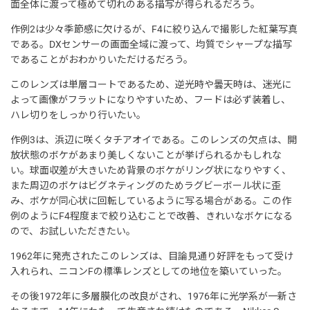
面全体に渡って極めて切れのある描写が得られるだろう。
作例2は少々季節感に欠けるが、F4に絞り込んで撮影した紅葉写真
である。DXセンサーの画面全域に渡って、均質でシャープな描写
であることがおわかりいただけるだろう。
このレンズは単層コートであるため、逆光時や曇天時は、迷光に
よって画像がフラットになりやすいため、フードは必ず装着し、
ハレ切りをしっかり行いたい。
作例3は、浜辺に咲くタチアオイである。このレンズの欠点は、開
放状態のボケがあまり美しくないことが挙げられるかもしれな
い。球面収差が大きいため背景のボケがリング状になりやすく、
また周辺のボケはビグネティングのためラグビーボール状に歪
み、ボケが同心状に回転しているように写る場合がある。この作
例のようにF4程度まで絞り込むことで改善、きれいなボケになる
ので、お試しいただきたい。
1962年に発売されたこのレンズは、目論見通り好評をもって受け
入れられ、ニコンFの標準レンズとしての地位を築いていった。
その後1972年に多層膜化の改良がされ、1976年に光学系が一新さ