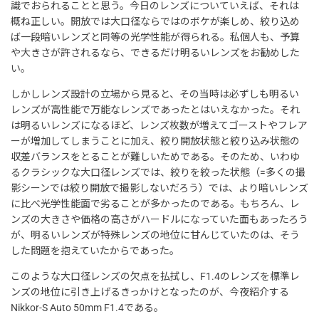
識でおられることと思う。今日のレンズについていえば、それは
概ね正しい。開放では大口径ならではのボケが楽しめ、絞り込め
ば一段暗いレンズと同等の光学性能が得られる。私個人も、予算
や大きさが許されるなら、できるだけ明るいレンズをお勧めした
い。
しかしレンズ設計の立場から見ると、その当時は必ずしも明るい
レンズが高性能で万能なレンズであったとはいえなかった。それ
は明るいレンズになるほど、レンズ枚数が増えてゴーストやフレア
ーが増加してしまうことに加え、絞り開放状態と絞り込み状態の
収差バランスをとることが難しいためである。そのため、いわゆ
るクラシックな大口径レンズでは、絞りを絞った状態（=多くの撮
影シーンでは絞り開放で撮影しないだろう）では、より暗いレンズ
に比べ光学性能面で劣ることが多かったのである。もちろん、レ
ンズの大きさや価格の高さがハードルになっていた面もあったろう
が、明るいレンズが特殊レンズの地位に甘んじていたのは、そう
した問題を抱えていたからであった。
このような大口径レンズの欠点を払拭し、F1.4のレンズを標準レ
ンズの地位に引き上げるきっかけとなったのが、今夜紹介する
Nikkor-S Auto 50mm F1.4である。