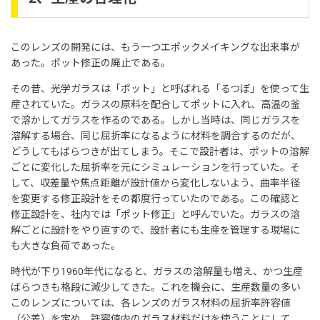
このレンズの開発には、もう一つエポックメイキングな出来事が
あった。ポット修正の廃止である。
その昔、光学ガラスは「ポット」と呼ばれる「るつぼ」を使って生
産されていた。ガラスの原料を配合してポットに入れ、高温の釜
で溶かしてガラスを作るのである。しかし当時は、同じガラスを
溶解する場合、同じ屈折率になるように材料を調合するのだが、
どうしてもばらつきが出てしまう。そこで設計者は、ポットの溶解
ごとに変化した屈折率を元にシミュレーションを行っていた。そ
して、収差量や焦点距離が設計値から変化しないよう、曲率半径
を変更する修正設計をその都度行っていたのである。この確認と
修正設計を、社内では「ポット修正」と呼んでいた。ガラスの溶
解ごとに設計をやり直すので、設計者にも生産を管理する現場に
も大きな負荷であった。
時代が下り1960年代になると、ガラスの溶解量も増え、かつ生産
ばらつきも格段に減少してきた。これを機会に、生産数量の多い
このレンズについては、各レンズのガラス材料の屈折率許容値
（公差）を定め、許容値内のガラス材料だけを使うことにして、