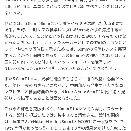
50mm F1.4が世に出る少し前、1960年に発売されたNikkor-S Auto
5.8cm F1.4は、ニコンにとって必ずしも満足すべきレンズとはいえ
なかった。
ひとつは、5.8cm=58mmという標準からやや逸脱した焦点距離で
ある。当時、一眼レフの標準レンズは55mmあたりの焦点距離が一
般的だったので、5.8cmという数値はさほど見劣りするものではな
かっただろう。しかし、カメラメーカーとして後発組のニコンにと
って、他社への優位性を示すためには、50mmの標準レンズを実現
することが至上命題であった。この50mmへの強いこだわりは、前
玉に弱い凹レンズを付加してバックフォーカスを確保した、
Nikkor-S Auto 5cm F2からもうかがい知ることができるだろう。
また5.8cm F1.4は、光学性能面でもさらに一段の改良が必要だっ
た。第四十夜のおさらいになるが、中間部から発生する大きなコ
マフレアーと像面湾曲のため、Nikkor-S Auto 5cm F2に比べると見
劣りする描写であることは否めなかった。
これらの課題を克服すべく、50mm F1.4レンズの開発がスタート
する。設計を担当したのは、脇本さんと清水さん。設計の開始
は、脇本さんがNikkor-H Auto 28mm F3.5の設計に一段落をつけた
1959年頃であったろう。そしておよそ3年の歳月をかけて完成した