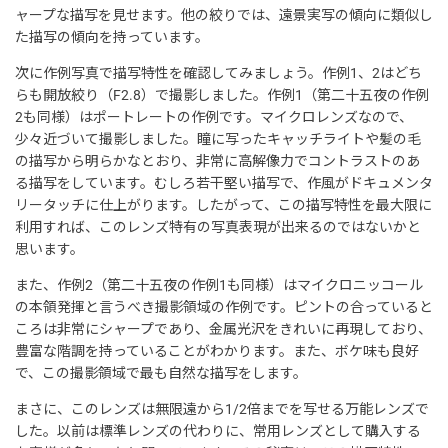
ャープな描写を見せます。他の絞りでは、遠景実写の傾向に類似し
た描写の傾向を持っています。
次に作例写真で描写特性を確認してみましょう。作例1、2はどち
らも開放絞り（F2.8）で撮影しました。作例1（第二十五夜の作例
2も同様）はポートレートの作例です。マイクロレンズなので、
少々近づいて撮影しました。瞳に写ったキャッチライトや髪の毛
の描写から明らかなとおり、非常に高解像力でコントラストのあ
る描写をしています。むしろ若干堅い描写で、作風がドキュメンタ
リータッチに仕上がります。したがって、この描写特性を最大限に
利用すれば、このレンズ特有の写真表現が出来るのではないかと
思います。
また、作例2（第二十五夜の作例1も同様）はマイクロニッコール
の本領発揮と言うべき撮影領域の作例です。ピントの合っていると
ころは非常にシャープであり、金属光沢をきれいに再現しており、
豊富な階調を持っていることがわかります。また、ボケ味も良好
で、この撮影領域で最も自然な描写をします。
まさに、このレンズは無限遠から1/2倍までを写せる万能レンズで
した。以前は標準レンズの代わりに、常用レンズとして購入する