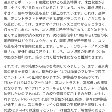
遠景からポートレート距離における収差的特徴は、球面収差が非
常に小さく押さえ込まれていることでしょう。また、非点収差も
小さく、倍率の色収差も良好に補正されています。これは、高解
像、高コントラストを予感させる収差バランスです。さらに歪曲
収差にいたっては、さすがマイクロレンズと思わせるほど小さく
収まっています。また、コマ収差に若干特徴があり、ボケ味を少々
堅くする傾向が読み取れます。次に撮影倍率1/10倍から1/2倍の収
差的特徴はどうでしょうか。まず、球面収差が若干増加し、コマ
収差も外コマ傾向に変化します。しかし、十分なシャープネスが維
持され、結像性能は良好です。むしろ、コマ収差の影響でボケ味
の堅さが緩和され、接写に向く描写特性になると推測できます。
それでは、実写結果から描写を考察してみましょう。まず、遠景実
写の結果を考察します。開放F2.8～F4では微量のフレアーで適度
なコントラストの圧縮がありますが、解像感のある描写です。
F5.6～F11ではフレアーも消え、高コントラスト、高解像力の画質
になります。マイクロニッコールらしいキリリとしたシャープ感を
体感したいのであれば、この絞り領域で使用するのが良いかもし
れません。F16～F32では回折の影響が発生し始め、徐々に解像感
が低下します。次に近景・マイクロ領域の実写結果を考察します。
開放F2.8～F4では遠景ほどフレアーは目立たず、解像感のあるシ