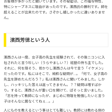
お客様が多かったと聞いています。その秘密は、この描写特性、
特にシャープネスに理由があったのです。濱西氏の勝利です。師を
超えることが出来たのです。さぞかし嬉しかったに違いありませ
ん。
濱西芳徳という人
濱西さんは一度、女子高の先生を経験されて、その後ニコンに入
社されたと言う珍しい（うらやましい？）経歴の持ち主でした。
それに、何を隠そう、若かりし濱西さんは今で言う「イケメン」
だったのです。私にはそこで、純粋な疑問が...。「何で、女子高の
先生を辞めたんだろう？」私は濱西さんに聞いてみました。しか
し、ハッキリした答えは返ってきません。？？疑問は増すばか
り。すると、濱西さんが重い口を開けて、ぼそっと言いました。
「志を持って教師になったが、まじめに物理を勉強したいと言う
子はそんなに居なくてねぇ...。」
人にものを教えるという事はとても難しい。教師には教わる側の