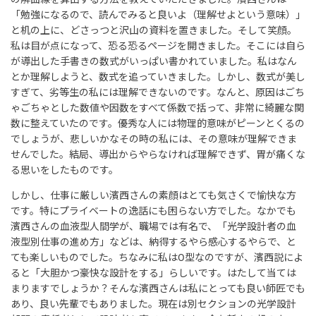
「勉強になるので、読んでみると良いよ（理解せよという意味）」
と机の上に、どさっつと沢山の資料を置きました。そして笑顔。
私は目が点になって、恐る恐るページを開きました。そこには自ら
が導出した手書きの数式がいっぱい書かれていました。私はなん
とか理解しようと、数式を追っていきました。しかし、数式が美し
すぎて、劣等生の私には理解できないのです。なんと、原因はごち
ゃごちゃとした数値や因数をすべて係数で括って、非常に綺麗な関
数に整えていたのです。優秀な人には物理的意味がピーンとくるの
でしょうが、悲しいかなその時の私には、その意味が理解できま
せんでした。結局、導出からやらなければ理解できず、胃が痛くな
る思いをしたものです。
しかし、仕事に厳しい濱西さんの素顔はとても気さくで愉快な方
です。特にプライベートの逸話にも困らない方でした。なかでも
濱西さんの血液型人間学が、職場では有名で、「光学設計者の血
液型別仕事の進め方」などは、納得するやら感心するやらで、と
ても楽しいものでした。ちなみに私はO型なのですが、濱西説によ
ると「大胆かつ豪快な設計をする」らしいです。はたして当ては
まりますでしょうか？そんな濱西さんは私にとっても良い師匠でも
あり、良い先輩でもありました。現在は別セクションの光学設計