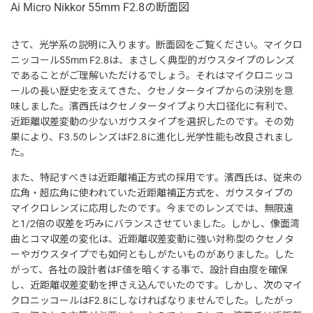
Ai Micro Nikkor 55mm F2.8の断面図
さて、光学系の説明に入ります。断面図をご覧ください。マイクロ
ニッコール55mm F2.8は、まさしく典型的ガウスタイプのレンズ
であることがご理解いただけるでしょう。それはマイクロニッコ
ールの長い歴史を支えてきた、クセノタータイプからの決別を意
味しました。濱西氏はクセノタータイプより大口径化に有利で、
近距離収差変動の少ないガウスタイプを選択したのです。その効
果により、F3.5のレンズはF2.8に進化し光学性能も改良されまし
た。
また、特記すべきは近距離補正方式の採用です。濱西氏は、従来の
広角・超広角に使われていた近距離補正方式を、ガウスタイプの
マイクロレンズに応用したのです。今までのレンズでは、無限遠
と1/2倍の収差を巧みにバランスさせていました。しかし、像面湾
曲とコマ収差の変化は、近距離収差変動に強い対称型のクセノタ
ーやガウスタイプでも如何ともしがたいものがありました。した
がって、各社の設計者はF値を暗くする事で、設計自由度を確保
し、近距離収差変動を押さえ込んでいたのです。しかし、次のマイ
クロニッコールはF2.8にしなければなりませんでした。したがっ