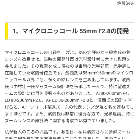
佐藤治夫
1、マイクロニッコール 55mm F2.8の開発
マイクロニッコールの口径を上げよ。あの定評のある脇本氏の銘
レンズを改良せよ。当時の開発計画は光学設計者に大きな難題を
与えました。その難題を成し得たのは当時の光学部第一光学課に
在籍していた濱西芳徳氏です。濱西氏は55mmや60mmのマイクロ
ニッコール以外にも、多くの銘レンズを生み出しています。濱西
氏は中村壮一氏からズーム設計法を伝承した一人で、特に望遠ズ
ームの設計には目を見張るものがありました。Ai 80-200mm F4、
ED 80-200mm F2.8、AF ED 80-200mm F2.8と、濱西氏の設計を挙
げると、Aiニッコール望遠ズームの代表レンズが殆ど名を連ねてし
まうほどです。また、濱西氏は非常に優秀な方で、光学理論、特に
ズームレンズの設計法に関する考察では秀でていました。
私が新人のころのお話です。ある日、私は濱西さんに多群ズーム
の解曲線を算出する方法を教えていただきました。濱西さんは