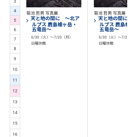
3
4
菊池 哲男 写真展
菊池 哲男 写真展
天と地の間に ～北ア
天と地の間に 
5
ルプス 鹿島槍ヶ岳・
ルプス 鹿島槍ヶ
五竜岳～
五竜岳～
6
6/30（火）～7/20（月）
6/30（火）～7/20（
7
日曜休館
日曜休館
8
9
10
11
12
13
14
15
16