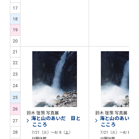
17
18
19
20
21
22
23
24
25
26
鈴木 理策 写真展
鈴木 理策 写真展
海と山のあいだ 目と
海と山のあいだ
27
こころ
こころ
28
7/21（火）～8/ 8（土）
7/21（火）～8/ 8（土
日曜休館
日曜休館