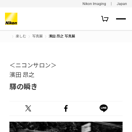
Nikon Imaging ｜ Japan
楽しむ
写真展
濱田 昂之 写真展
＜ニコンサロン＞
濱田 昂之
驛の瞬き