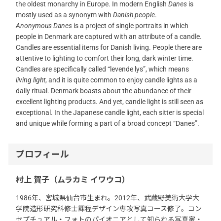
the oldest monarchy in Europe. In modern English
Danes
is
mostly used as a synonym with
Danish people
.
Anonymous Danes
is a project of single portraits in which
people in Denmark are captured with an attribute of a candle.
Candles are essential items for Danish living. People there are
attentive to lighting to comfort their long, dark winter time.
Candles are specifically called “levende lys”, which means
living light
, and it is quite common to enjoy candle lights as a
daily ritual. Denmark boasts about the abundance of their
excellent lighting products. And yet, candle light is still seen as
exceptional. In the Japanese candle light, each sitter is special
and unique while forming a part of a broad concept “Danes”.
プロフィール
村上 賀子（ムラカミ イワウコ）
1986年、宮城県仙台市生まれ。2012年、武蔵野美術大学大
学院造形研究科修士課程デザイン専攻写真コース修了。コン
セプチュアル・フォトのパイオニアとして知られる写真家・