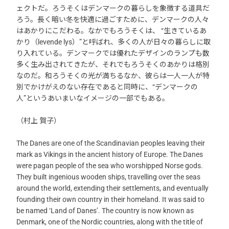
ェクトだ。ろうそくはデンマークの暮らしを象徴する道具だ
ろう。長く暗い冬を快適に過ごすために、デンマークの人々
はあかりにこだわる。なかでもろうそくは、 “生きているあ
かり（levende lys）”と呼ばれ、多くの人が日々の暮らしに取
り入れている。デンマークでは優れたデザインのランプも数
多く生み出されてきたが、それでもろうそくのあかりは格別
なのだ。和ろうそくの光が満ちるなか、彼らは一人一人が特
別でかけがえのない存在であると同時に、“デンマークの
人”というあいまいなイメージの一部でもある。
（村上 賀子）
The Danes are one of the Scandinavian peoples leaving their
mark as Vikings in the ancient history of Europe. The Danes
were pagan people of the sea who worshipped Norse gods.
They built ingenious wooden ships, travelling over the seas
around the world, extending their settlements, and eventually
founding their own country in their homeland. It was said to
be named ‘Land of Danes’. The country is now known as
Denmark, one of the Nordic countries, along with the title of