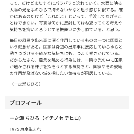
って、だけどまたすぐにパラパラと逸れていく。水面に映る
太陽の光を手のひらで掬えないかなと思う感じに似てる。確
かにあるのだけど「これだよ」といって、手渡してあげるこ
とはできない。写真は何かに反射してはね返ってくる考えや
気持ちを掬いとろうとする振舞いに少し似ている、と思う。
毎日の風景や出来事に深く作用しているものの一つに国家と
いう概念がある。国家は身辺の出来事に反応してゆらゆらと
動きつづける不確かな気持ちにも、つよく働きかけている。
だからたぶん、風景を眺める行為には、一瞬の光の中に国家
が透かされる様子を探そうとする気持ちと、国家やその規範
の作用が及ばない域を探したい気持ちが同居している。
（一之瀬ちひろ）
プロフィール
一之瀬 ちひろ（イチノセ チヒロ）
1975 東京生まれ