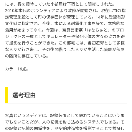
には、客を接待していた小部屋は下宿として間貸しされた。
2010年市民のボランティアにより改修が開始され、現在は市の指
定管理施設として町の保存団体が管理している。14年に登録有形
文化財に指定され、今後、市による耐震化工事を経て、本格的な
活用が始まってゆく。今回は、奈良芸術祭「はならぁと」のプロ
ジェクトの一環としてキュレーターや保存団体の方々の協力を得
て撮影を行うことができた。この邸宅には、当初遊郭として多様
な人々が行き来し、その後間借りした人々が生活した痕跡が部屋
の随所に存在している。
カラー16点。
選考理由
写真というメディアは、記録装置として優れていることはいうま
でもないことだが、人の記憶を封じ込めるシステムでもある。そ
の記録と記憶の関係性を、歴史的建造物を撮影することで検証し