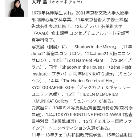
大坪 晶
（オオツボ アキラ）
1979年兵庫県生まれ。2001年京都文教大学人間学
部 臨床心理学科卒業、11年東京藝術大学修士課程
先端芸術表現科修了、13年プラハ工芸美術大学
（AAAD）修士課程 コンセプチュアルアート学部写
真学科修了。
写真展（個展）に、「Shadow in the Mirror」（11年
Juna21新宿ニコンサロン、12年Juna21大阪ニコン
サロン）、13年「Lost Name of Plant」（VSUP／プ
ラハ）、同年「Shadow in the House」（Běhal Fejér
Institute／プラハ）、同年MUNIKAT Gallery（ミュン
ヘン）、14 年「The Hidden Secrets of Her」
KYOTOGRAPHIE KG＋（ブックカフェ＆ギャラリー
ユニテ／京都）、15年「HIDDEN MEMORIES」
（MUNIKAT Gallery／ミュンヘン）がある。
受賞歴に、10年ミオ写真奨励賞審査員特別賞(森村泰
昌選)、14年TOKYO FRONTLINE PHOTO AWARD審査
員特別賞（後藤繁雄選）、15 年チェルシー国際ファ
インアートコンペティション入選がある。
11年－13年チェコ共和国政府奨学金、15年公益財団