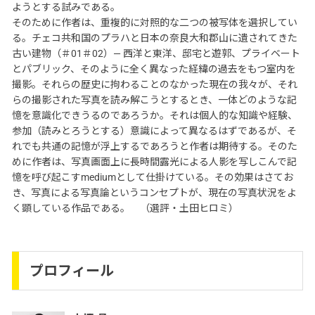
ようとする試みである。
そのために作者は、重複的に対照的な二つの被写体を選択してい
る。チェコ共和国のプラハと日本の奈良大和郡山に遺されてきた
古い建物（＃01＃02）― 西洋と東洋、邸宅と遊郭、プライベート
とパブリック、そのように全く異なった経緯の過去をもつ室内を
撮影。それらの歴史に拘わることのなかった現在の我々が、それ
らの撮影された写真を読み解こうとするとき、一体どのような記
憶を意識化できうるのであろうか。それは個人的な知識や経験、
参加（読みとろうとする）意識によって異なるはずであるが、そ
れでも共通の記憶が浮上するであろうと作者は期待する。そのた
めに作者は、写真画面上に長時間露光による人影を写しこんで記
憶を呼び起こすmediumとして仕掛けている。その効果はさてお
き、写真による写真論というコンセプトが、現在の写真状況をよ
く顕している作品である。 （選評・土田ヒロミ）
プロフィール