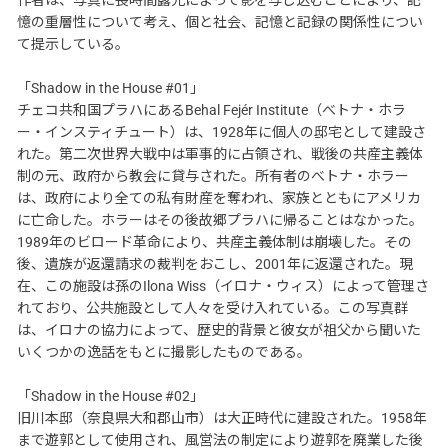
憶の重層性について考え、個と社会、記憶と記録の関係性につい
て提示している。
「Shadow in the House #01」
チェコ共和国プラハにあるBehal Fejér Institute（べトナ・ホラ
ー・インスティチュート）は、1928年に個人の邸宅として建設さ
れた。第二次世界大戦中は軍事的に占領され、戦後の共産主義体
制の元、政府から教会に貸与された。所有者のべトナ・ホラー
は、政府により全ての私有財産を奪われ、家族とともにアメリカ
に亡命した。ホラーはその後故郷プラハに帰ることはなかった。
1989年のビロード革命により、共産主義体制は崩壊した。その
後、遺族が返還請求の裁判をおこし、2001年に返還された。現
在、この施設は孫のIlona Wiss（イロナ・ウィス）によって管理さ
れており、公共施設として人々を受け入れている。この写真群
は、イロナの協力によって、歴史的背景と彼女が祖父から聞いた
いくつかの逸話をもとに撮影したものである。
「Shadow in the House #02」
旧川本邸（奈良県大和郡山市）は大正時代に建設された。1958年
まで遊郭として使用され、風営法の制定により遊郭を廃業した後