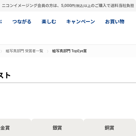
5,000
ニコンイメージング会員の方は、
のご購入で送料当社負担
円(税込)以上
ぶ
つながる
楽しむ
キャンペーン
お買い物
組写真部門 受賞者一覧
組写真部門 TopEye賞
スト
金賞
銀賞
銅賞