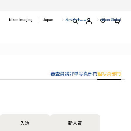
Nikon Imaging ｜ Japan
株式会社ニコン
Nikon Global
審査員講評
単写真部門
組写真部門
入選
新人賞