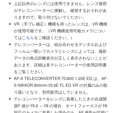
上記以外のレンズには使用できません。レンズ後部
がテレコンバーターに接触し、破損するおそれがあ
りますので、取り付けないでください。
VR（手ブレ補正）機構を持ったレンズは、VR 機構
が使用可能です。（VR 機構使用可能カメラについ
ては
こちら
をご確認ください。）
テレコンバーターは、組み合わせるデジタルおよび
フィルム一眼レフカメラとレンズによっては、撮影
データの焦点距離表示が正しく表示されないことが
あります。詳細は各テレコンバーターの使用説明書
をご覧ください。
AF-S TELECONVERTER TC800-1.25E ED は、AF-
S NIKKOR 800mm f/5.6E FL ED VR の付属のみの取
り扱いとなり、別売販売はしていません。
テレコンバーターをレンズに装着したときの合成開
放F 値が f/5.6 ～ f/8 の場合、オートフォーカスが f/8
対応のカメラに装着した場合のみ、AF 撮影が可能に