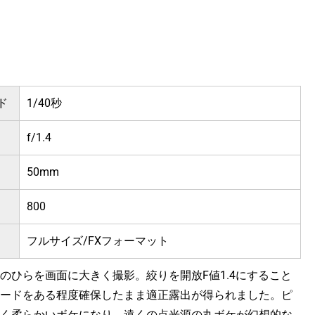
ド
1/40秒
f/1.4
50mm
800
フルサイズ/FXフォーマット
のひらを画面に大きく撮影。絞りを開放F値1.4にすること
ードをある程度確保したまま適正露出が得られました。ピ
く柔らかいボケになり、遠くの点光源の丸ボケが幻想的な