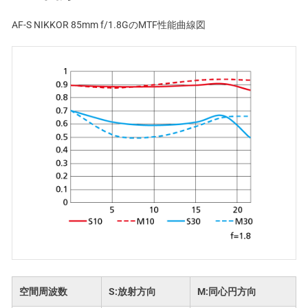
AF-S NIKKOR 85mm f/1.8GのMTF性能曲線図
空間周波数
S:放射方向
M:同心円方向