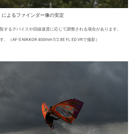
T］によるファインダー像の安定
覧するデバイスや回線速度に応じて調整される場合があります。
F-S NIKKOR 400mm f/2.8E FL ED VRで撮影）