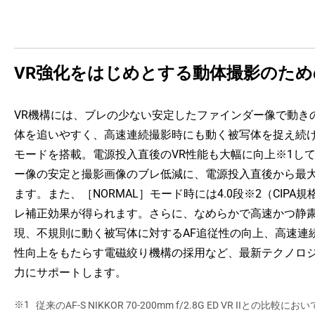
VR強化をはじめとする動体撮影のた
VR機構には、ブレの少ない安定したファインダー像で動き
体を追いやすく、高速連続撮影時にも動く被写体を捉え続けや
モードを搭載。電源投入直後のVR性能も大幅に向上※1し
ー像の安定と撮影画像のブレ低減に、電源投入直後から最
ます。また、［NORMAL］モード時には4.0段※2（CIPA
レ補正効果が得られます。さらに、なめらかで高速かつ静粛
現、不規則に動く被写体に対するAF追従性の向上、高速連
性向上をもたらす電磁絞り機構の採用など、最新テクノロ
力にサポートします。
従来のAF-S NIKKOR 70-200mm f/2.8G ED VR IIとの比較にお