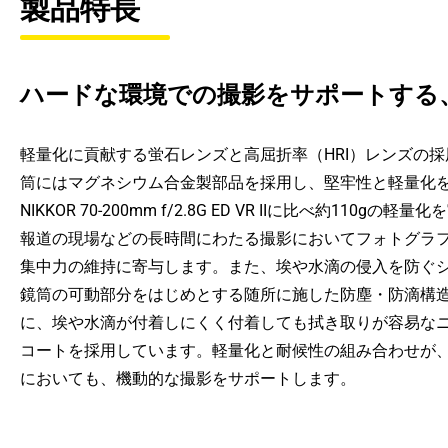
製品特長
ハードな環境での撮影をサポートする
軽量化に貢献する蛍石レンズと高屈折率（HRI）レンズの
筒にはマグネシウム合金製部品を採用し、堅牢性と軽量化を両
NIKKOR 70-200mm f/2.8G ED VR IIに比べ約110g
報道の現場などの長時間にわたる撮影においてフォトグラ
集中力の維持に寄与します。また、埃や水滴の侵入を防ぐ
鏡筒の可動部分をはじめとする随所に施した防塵・防滴構
に、埃や水滴が付着しにくく付着しても拭き取りが容易な
コートを採用しています。軽量化と耐候性の組み合わせが
においても、機動的な撮影をサポートします。