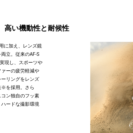
、高い機動性と耐候性
採用に加え、レンズ鏡
立。従来のAF-S
の軽量化を実現し、スポーツや
ファーの疲労軽減や
シーリングをレンズ
造※を採用。さら
ニコン独自のフッ素
、ハードな撮影環境