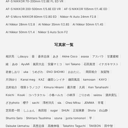
AF-S NIKKOR 70-200mm f/2.8E FL ED VR
甘夏蜜柑 (5)
藤澤一 (1)
鎌田風花 (34)
AF-S NIKKOR 200-500mm f/5.6E ED VR
AF-S NIKKOR 105mm f/1.4E ED
０からはじめるカメラ講座 (11)
6151 (1)
luka (1)
AF-S Micro NIKKOR 60mm f/2.8G ED
Nikkor-N Auto 24mm F2.8
Film (42)
きキ (1)
くわはらひなた (1)
MAYU (2)
AI Nikkor 28mm f/2.8
AI Nikkor 35mm f/2.8S
AI Nikkor 50mm f/1.4S
Yuri (8)
nidones (2)
AI Nikkor 50mm f/1.4S (25)
AI Nikkor 50mm f/1.4
Nikkor S Auto 5cm F2
kana (1)
やましょ～ (2)
緋奈 (2)
写真家一覧
NIKKOR Z MC 50mm f/2.8 (13)
Z 6 (66)
Z6III (6)
相沢亮
i_dauyu
葵
蒼井志保
あき
Akine Coco
asasa
アスパラ
甘夏蜜柑
tomosaki (11)
NIKKOR Z 28-75mm f/2.8 (5)
Z 8 (6)
綾
あゆ
AyuMi
嵐田大志
安藤マミコ
Iori Takano
石田真澄
イナガキヤスト
みぬ (2)
彩 (1)
あゆ (1)
嵐田大志 (34)
岩倉しおり
uka
うめざわ
ENO SHOHKI
おおたに。
岡田裕介
加賀翔
COOLPIX775 (1)
葵 (4)
片渕ゆり
Kanai meg
KAZ
鎌田シンイチ
鎌田風花
kamosan
KAYO
北村佑介
喫茶トラノコク
Kimura Hinami
霧月傑
久莉
Ken Tanahashi
NIKKOR Z DX 16-50mm f/3.5-6.3 VR (42)
una (1)
Koichi
Kouki
コハラタケル
小春ハルカ
小林淳
ごりかめ
saizou
酒井貴弘
NIKKOR Z 24-70mm f/2.8 S (32)
NIKO LIFE (1)
ざきphoto
櫻子
sachi
澤村洋兵
sia.
Chez Mitsu
JEMMA
市電
JEMMA (3)
丹子 (2)
加賀翔 (4)
塩野瑛久 (2)
芝田星一郎
しふぉん
島田彩
sugar
SHUN
正垣琢磨
Shota
白山静
佐藤寛太 (1)
AF-S NIKKOR 14-24mm f/2.8G ED (7)
Shunto Sato
Shintaro Tsushima
szuna
jyota tomonori
平
D850 (1)
NIKKOR Z 14-24mm f/2.8 S (21)
tetsu (3)
Daisuke Uematsu
高埜志保
高橋伸哉
Takahiro Taguchi
TAKBON
田中智