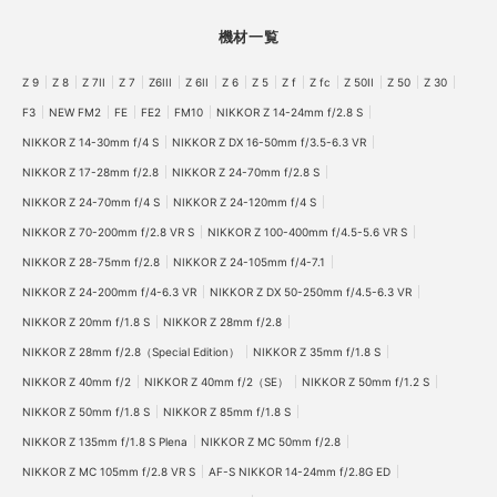
NIKKOR Z 50mm f/1.2 S (11)
機材一覧
NIKKOR Z 70-200mm f/2.8 VR S (19)
Z 7II (33)
Z 9 (5)
ZR (2)
小春ハルカ (20)
AI NIKKOR 50mm f/1.8S (1)
Z 9
Z 8
Z 7II
Z 7
Z6III
Z 6II
Z 6
Z 5
Z f
Z fc
Z 50II
Z 50
Z 30
NIKKOR Z 24-105mm f/4-7.1 (1)
Kimura Hinami (1)
F3
NEW FM2
FE
FE2
FM10
NIKKOR Z 14-24mm f/2.8 S
NIKKOR Z 14-30mm f/4 S
NIKKOR Z DX 16-50mm f/3.5-6.3 VR
uka (1)
Z fc (57)
Fujikawa hinano (35)
古屋呂敏 (9)
NIKKOR Z 17-28mm f/2.8
NIKKOR Z 24-70mm f/2.8 S
酒井貴弘 (34)
NIKKOR Z 24-70mm f/2.8 S II (1)
NIKKOR Z 24-70mm f/4 S
NIKKOR Z 24-120mm f/4 S
NIKKOR Z 28mm f/2.8（Special Edition） (34)
NIKKOR Z 70-200mm f/2.8 VR S
NIKKOR Z 100-400mm f/4.5-5.6 VR S
NIKKOR Z 35mm f/1.4 (2)
NIKKOR Z 50mm f/1.8 S (68)
NIKKOR Z 28-75mm f/2.8
NIKKOR Z 24-105mm f/4-7.1
NIKKOR Z 85mm f/1.8 S (19)
NIKKOR Z 24-200mm f/4-6.3 VR
NIKKOR Z DX 50-250mm f/4.5-6.3 VR
NIKKOR Z 20mm f/1.8 S
NIKKOR Z 28mm f/2.8
NIKKOR Z DX MC 35mm f/1.7 (1)
Zfc (2)
もなみん (15)
NIKKOR Z 28mm f/2.8（Special Edition）
NIKKOR Z 35mm f/1.8 S
Z f (26)
NIKKOR Z 40mm f/2（SE） (18)
岩倉しおり (5)
NIKKOR Z 40mm f/2
NIKKOR Z 40mm f/2（SE）
NIKKOR Z 50mm f/1.2 S
櫻子 (8)
橋本侑次朗 (5)
軍司拓実 (5)
Pickup (7)
NIKKOR Z 50mm f/1.8 S
NIKKOR Z 85mm f/1.8 S
AI Nikkor 35mm f/1.4S (4)
阿久津ゆりえ (1)
Event (33)
NIKKOR Z 135mm f/1.8 S Plena
NIKKOR Z MC 50mm f/2.8
NIKKOR Z MC 105mm f/2.8 VR S
AF-S NIKKOR 14-24mm f/2.8G ED
Z 50II (9)
Z50II (1)
しふぉん (3)
広谷勇樹 (4)