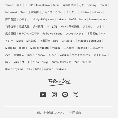
Tanico
茶々
土田凌
tsunekawa
tetsu
寺島由里佳
とど
tommy
tomei
sachi (8)
Nao (1)
Akine Coco (10)
tomosaki
Nao
永島実樹
ナカムラユウスケ
ナミダ。
nichiiro
nidones
NIKKOR Z 40mm f/2 (6)
SHUN (4)
Z 6II (47)
野口花梨
のりまい
NoriyukiKajiwara
hakana
HASE
Hana
haruka honma
自分らしいオレンジ (1)
Portrait (44)
花澤杏華
花盛友里
浜村菜月
林
ぱる
Hisa
平松謙三
ひらゆい
ひろ
NIKKOR Z 20mm f/1.8 S (8)
ごりかめ (3)
広谷勇樹
HIROYA KIZAWA
Fujikawa hinano
フジモリメグミ
古屋呂敏
べく
モロイ ユウダイ (1)
NIKKOR Z MC 105mm f/2.8 VR S (10)
ペレー
Masa
MASAKI
増田彩来／sara
まちゅばら
madoca uchimura
MahooO
mame
Mariko Kubota
misuzu
三谷飾屋
michiko
三谷ユカリ
ぱる (4)
ぴよ (1)
劇団エグザイル (1)
Yuta Kosugi (1)
みぬ
宮治規人
mei
もなみん
ももこ
yasuka
やなぎさわごう
やまちゃん
あき (6)
茶々 (3)
NIKKOR Z 24-120mm f/4 S (5)
ゆう
yuki
ユータ
Yuta Kosugi
Yuma Takatsuki
Yuri
宵月 絃
AF-S DX NIKKOR 18-55mm f/3.5-5.6G VR (1)
Rinco Koyama
るい
6151
rojiman
wakana
AI Nikkor 50mm f/1.2S (2)
D3400 (1)
F3 (8)
NIKKOR Z 35mm f/1.8 S (41)
Nikkor-s Auto 55mm f1.2 (1)
tomei (2)
勝間田崇登 (1)
自分らしい青 (1)
Travel (39)
tsunekawa (3)
わたしの最高の1枚 (1)
ペレー (1)
jyota tomonori (21)
misuzu (20)
wakana (4)
個人情報保護について
利用規約