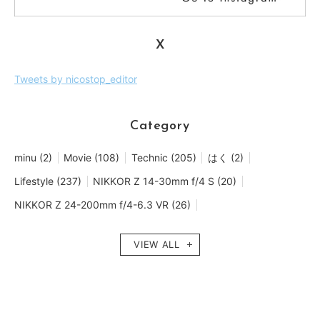
X
Tweets by nicostop_editor
Category
minu (2)
Movie (108)
Technic (205)
はく (2)
Lifestyle (237)
NIKKOR Z 14-30mm f/4 S (20)
NIKKOR Z 24-200mm f/4-6.3 VR (26)
NIKKOR Z 28-400mm f/4-8 VR (1)
Spot (56)
Z 5 (37)
VIEW ALL
Z5II (2)
るい (2)
yukino (2)
kinoko. (2)
Zf (8)
NIKKOR Z 24-70mm f/4 S (58)
Koichi (13)
NIKKOR Z 135mm f/1.8 S Plena (5)