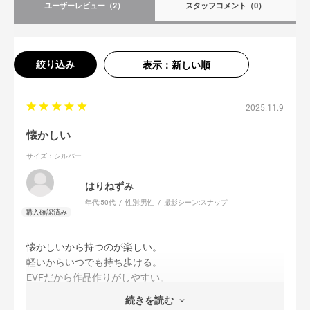
ユーザーレビュー
（2）
スタッフコメント
（0）
絞り込み
表示：新しい順
2025.11.9
懐かしい
サイズ：シルバー
はりねずみ
年代:
50代
性別:
男性
撮影シーン:
スナップ
懐かしいから持つのが楽しい。
軽いからいつでも持ち歩ける。
EVFだから作品作りがしやすい。
いつも手元に置いておきたいカメラです。
続きを読む