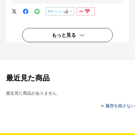
確かに、性能的にはZ8の方がいいかもしれませんが、FE2
参考になった
0
Like!
1
からF3などフィルムカメラを使ってきたものからすると、
使って楽しいカメラはZfcです。
もう一度言います。性能は二の次です。楽しさで優れてい
るのは、Zfcです。
もっと見る
最近見た商品
最近見た商品がありません。
履歴を残さない