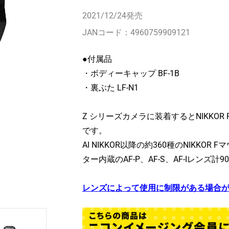
2021/12/24
発売
JANコード：
4960759909121
●付属品
・ボディーキャップ BF-1B
・裏ぶた LF-N1
Z シリーズカメラに装着するとNIKKO
です。
AI NIKKOR以降の約360種のNIKK
ター内蔵のAF-P、AF-S、AF-Iレンズ計
レンズによって使用に制限がある場合