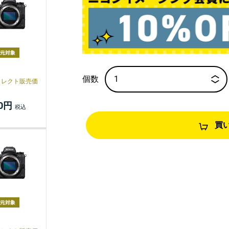
イレクト販売価
00円
買