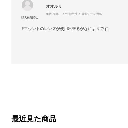
オオルリ
年代:
70代～
性別:
男性
撮影シーン:
野鳥
Fマウントのレンズが使用出来るがなによりです。
最近見た商品