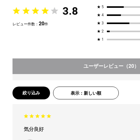
3.8
★
5
★
4
20
★
3
レビュー件数：
件
★
2
★
1
ユーザーレビュー
（20）
絞り込み
表示：新しい順
気分良好