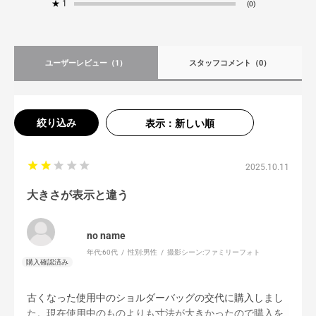
★
1
(0)
ユーザーレビュー
（1）
スタッフコメント
（0）
絞り込み
表示：新しい順
2025.10.11
大きさが表示と違う
no name
年代:
60代
性別:
男性
撮影シーン:
ファミリーフォト
古くなった使用中のショルダーバッグの交代に購入しまし
た。現在使用中のものよりも寸法が大きかったので購入を