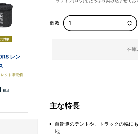
ラフィン(ロウ)をたっぷり染み込ませて
在庫
ORS レン
ス
イレクト販売価
円
主な特長
自衛隊のテントや、トラックの幌に
地