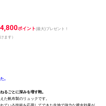
4,800
ポイント
(最大)プレゼント！
だけます）
した。
重ねるごとに深みを増す鞄。
備えた帆布製のリュックです。
われている技術を応用してできた生地で強力な撥水効果が