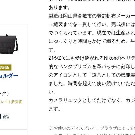
あります。
製造は岡山県倉敷市の老舗帆布メーカ
→縫製までを一貫して行い、完成後には
でつくられています。現在では生産さ
にゆっくりと時間をかけて織るため、
す。
ZfやZfcにも受け継がれるNikonのヘ
的なペンタプリズムを革パッチに刻印
のアイコンとして「道具としての機能
ショルダー
ました。時間を超えて使い続けていただけ
い。
ック）
カメラリュックとしてだけでなく、カ
イレクト販売価
ます。
円
※ お使いのディスプレイ・ブラウザによっ