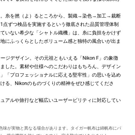
ー。糸を撚（よ）るところから、製織→染色→加工→裁断
1点ずつ検品を実施するという徹底された品質管理体制
れていない希少な「シャトル織機」は、糸に負担をかけず
生地にふっくらとしたボリューム感と独特の風合いが出ま
リテージデザイン。その元祖ともいえる「Nikon F」の象徴
しました。素材や仕様へのこだわりはもちろん、デザイン
美」「プロフェッショナルに応える堅牢性」の思いを込め
る、Nikonのものづくりの精神をぜひ感じてくださ
ジュアルや旅行など幅広いユーザービリティに対応してい
て色味が実物と異なる場合があります。タイガー帆布は綿帆布にパ