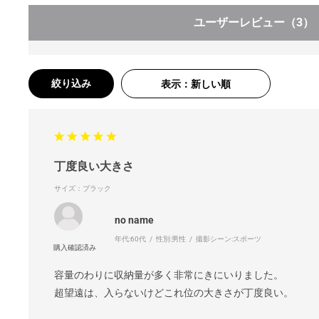
ユーザーレビュー
（3）
絞り込み
表示：新しい順
丁度良い大きさ
サイズ：ブラック
no name
年代:
60代
性別:
男性
撮影シーン:
スポーツ
容量のわりに収納量が多く非常にきにいりました。
超望遠は、入らないけどこれ位の大きさが丁度良い。