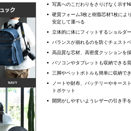
写真へのこだわりをさりげなく示すNik
硬質フォーム3枚と樹脂芯材1枚によ
安定して運べる
立体的に体にフィットするショルダ
バランスが崩れるのを防ぐチェスト
高品質な芯材、高密度クッションを
パソコンやタブレットも収納できる
三脚やペットボトルも簡単に収納で
ノートや財布、バッテリーやキース
トポケット
開閉がしやすいようレザーの引き手