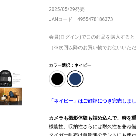
2025/05/29
発売
JANコード：
4955478186373
会員(ログイン)でこの商品を購入すると
（※次回以降のお買い物でお使いいた
カラー選択：ネイビー
「ネイビー」はご好評につき完売しま
カメラも撮影体験も詰め込んで、時を
機能性、収納性さらには耐久性を兼ね
タイガー帆布は自衛隊のテントにも使