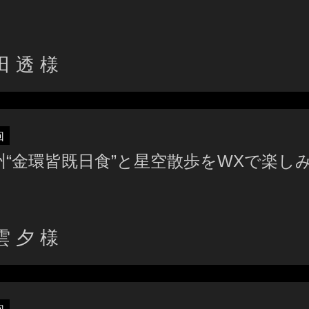
田 透 様
回
州“金環皆既日食”と星空散歩をWXで楽し
雲 夕 様