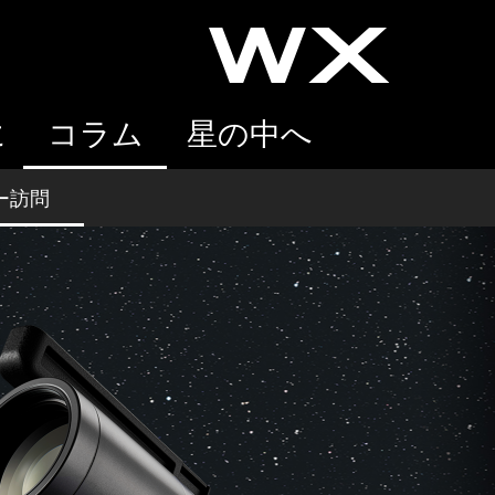
に
コラム
星の中へ
ー訪問