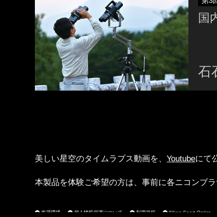
第3
国
石
美しい星空のタイムラプス動画を、
Youtube
にて
本製品を体験ご希望の方は、事前に各ニコンプラ
推奨環境
個人情報保護について
利用規程
Nikon Sport Optics