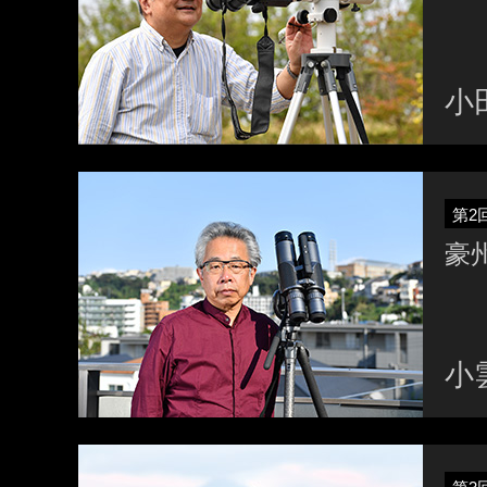
小
第2
豪
小