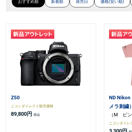
おすすめ順
新着順
発売日
価格(安い順)
Z50
ND Niko
メラ刺繍
ニコンダイレクト販売価格
89,800円
（M ピ
ニコンダイレ
3,300円