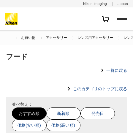
Nikon Imaging ｜ Japan
お買い物
アクセサリー
レンズ用アクセサリー
レン
フード
一覧に戻る
このカテゴリのトップに戻る
並べ替え：
おすすめ順
新着順
発売日
価格(安い順)
価格(高い順)