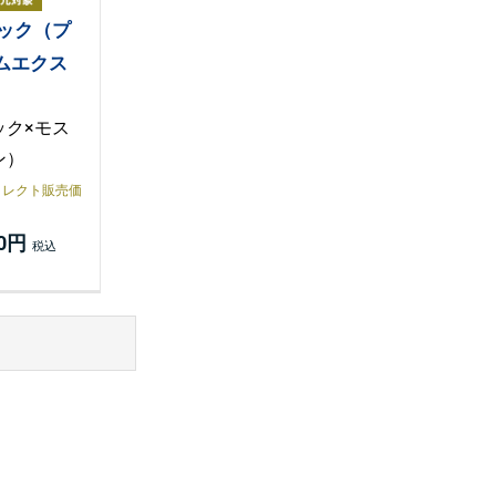
ラック（プ
ムエクス
）
ック×モス
ン）
イレクト販売価
00円