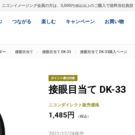
5,000
ニコンイメージング会員の方は、
のご購入で送料当社負担
円(税込)以上
ぶ
つながる
楽しむ
キャンペーン
お買い物
ダー
接眼目当て
接眼目当て DK-33
接眼目当て DK-33購入ページ
接眼目当て DK-33
ニコンダイレクト販売価格
1,485円
2021/12/24
発売