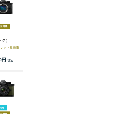
ック）
イレクト販売価
00円