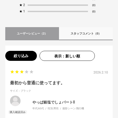
★
2
(0)
★
1
(0)
ユーザーレビュー
（2）
スタッフコメント
（0）
絞り込み
表示：新しい順
2026.2.10
最初から普通に使ってます。
サイズ：ブラック
やっぱ銀塩でしょパートⅡ
年代:
60代
性別:
男性
撮影シーン:
飛行機