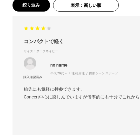
絞り込み
表示：新しい順
コンパクトで軽く
サイズ：ダークネイビー
no name
年代:
70代～
性別:
男性
撮影シーン:
スポーツ
旅先にも気軽に持参できます。
Concert中心に楽しんでいますが倍率的にも十分でこれか