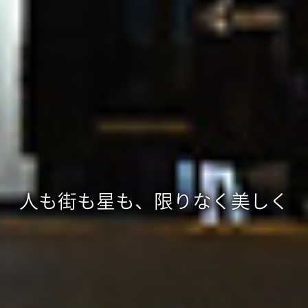
人
も
街
も
星
も、
限
り
な
く
美
し
く