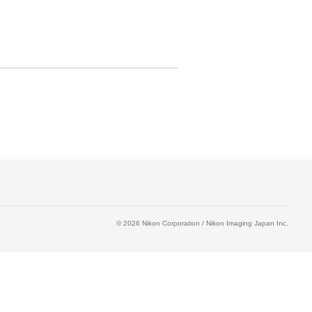
©
2026
Nikon Corporation / Nikon Imaging Japan Inc.