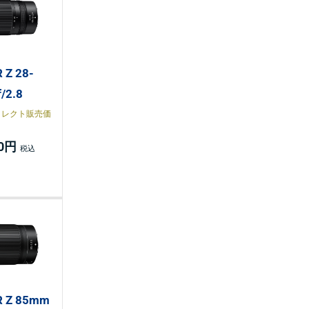
 Z 28-
/2.8
イレクト販売価
00円
R Z 85mm