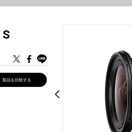
 S
製品を比較する
。