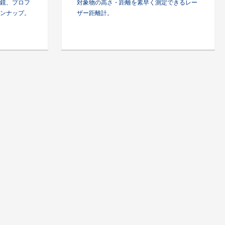
鏡、プロフ
対象物の高さ・距離を素早く測定できるレー
ンナップ。
ザー距離計。