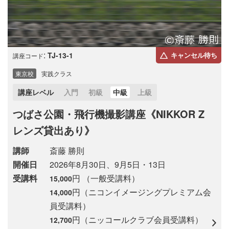
:
TJ-13-1
キャンセル待ち
講座コード
東京校
実践クラス
講座レベル
入門
初級
中級
上級
つばさ公園・飛行機撮影講座《NIKKOR Z
レンズ貸出あり》
講師
斎藤 勝則
開催日
2026年8月30日、9月5日・13日
受講料
円 （一般受講料）
15,000
円（ニコンイメージングプレミアム会
14,000
員受講料）
円（ニッコールクラブ会員受講料）
12,700