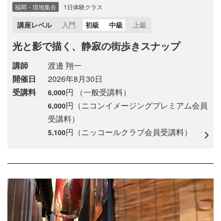
福岡・現地集合
1日体験クラス
講座レベル
入門
初級
中級
上級
光と影で描く、静寂の街歩きスナップ
講師
渡邊 翔一
開催日
2026年8月30日
受講料
円 （一般受講料）
6,000
円（ニコンイメージングプレミアム会員
6,000
受講料）
円（ニッコールクラブ会員受講料）
5,100