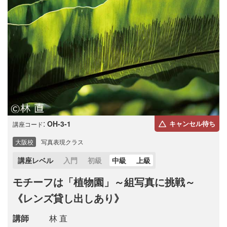
:
OH-3-1
キャンセル待ち
講座コード
大阪校
写真表現クラス
講座レベル
入門
初級
中級
上級
モチーフは「植物園」～組写真に挑戦～
《レンズ貸し出しあり》
講師
林 直