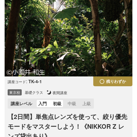
:
TK-4-1
残りわずか
講座コード
東京校
基礎クラス
夜間講座
講座レベル
入門
初級
中級
上級
【2日間】単焦点レンズを使って、絞り優先
モードをマスターしよう！《NIKKOR Z レ
ンズ貸出あり》