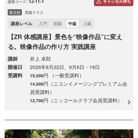
:
TJ-11-1
キャンセル待ち
講座コード
東京校
実践クラス
講座レベル
入門
初級
中級
上級
【ZR 体感講座】景色を“映像作品”に変え
る。映像作品の作り方 実践講座
講師
井上 卓郎
開催日
2026年8月22日、9月6日・19日
受講料
円 （一般受講料）
15,000
円（ニコンイメージングプレミアム会
14,000
員受講料）
円（ニッコールクラブ会員受講料）
12,700