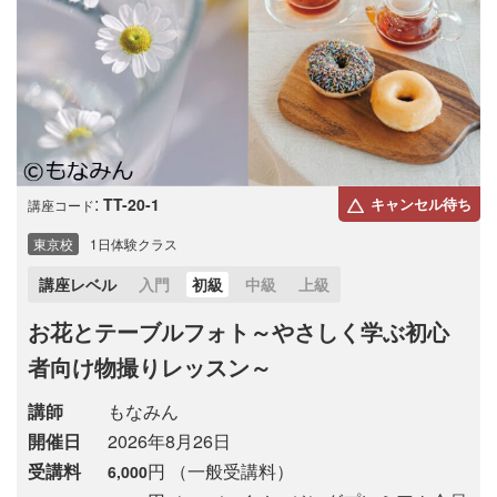
:
TT-20-1
キャンセル待ち
講座コード
東京校
1日体験クラス
講座レベル
入門
初級
中級
上級
お花とテーブルフォト～やさしく学ぶ初心
者向け物撮りレッスン～
講師
もなみん
開催日
2026年8月26日
受講料
円 （一般受講料）
6,000