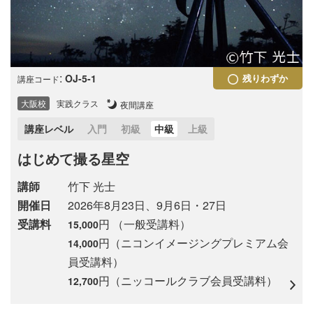
:
OJ-5-1
残りわずか
講座コード
大阪校
実践クラス
夜間講座
講座レベル
入門
初級
中級
上級
はじめて撮る星空
講師
竹下 光士
開催日
2026年8月23日、9月6日・27日
受講料
円 （一般受講料）
15,000
円（ニコンイメージングプレミアム会
14,000
員受講料）
円（ニッコールクラブ会員受講料）
12,700