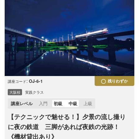
:
OJ-6-1
残りわずか
講座コード
大阪校
実践クラス
講座レベル
入門
初級
中級
上級
【テクニックで魅せる！】夕景の流し撮り
に夜の鉄道 三脚があれば夜鉄の光跡！
《機材貸出あり》