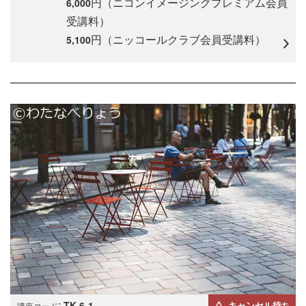
円（ニコンイメージングプレミアム会員
6,000
受講料）
円（ニッコールクラブ会員受講料）
5,100
:
TK-6-1
キャンセル待ち
講座コード