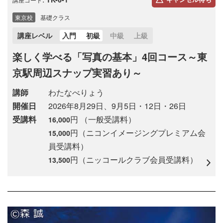
東京校
基礎クラス
講座レベル
入門
初級
中級
上級
楽しく学べる「写真の基本」4回コース～東
京駅周辺スナップ実習あり～
講師
わたなべりょう
開催日
2026年8月29日、9月5日・12日・26日
受講料
円 （一般受講料）
16,000
円（ニコンイメージングプレミアム会
15,000
員受講料）
円（ニッコールクラブ会員受講料）
13,500