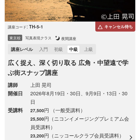
:
TH-5-1
キャンセル待ち
講座コード
東京校
写真表現クラス
夜間講座
講座レベル
入門
初級
中級
上級
広く捉え、深く切り取る 広角・中望遠で学
ぶ街スナップ講座
講師
上田 晃司
開催日
2026年8月19日・30日、9月9日・13日・30
日
受講料
円 （一般受講料）
27,500
円（ニコンイメージングプレミアム会
25,500
員受講料）
円（ニッコールクラブ会員受講料）
23,200