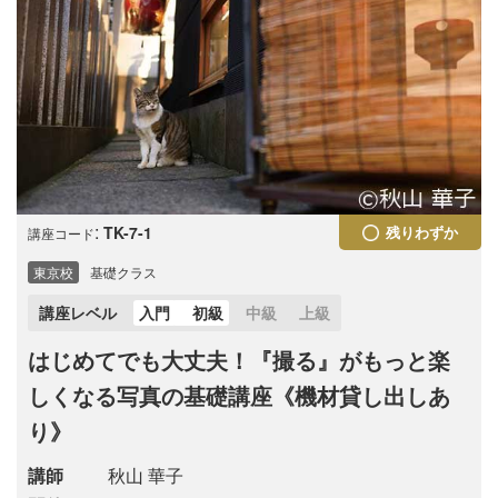
:
TK-7-1
残りわずか
講座コード
東京校
基礎クラス
講座レベル
入門
初級
中級
上級
はじめてでも大丈夫！『撮る』がもっと楽
しくなる写真の基礎講座《機材貸し出しあ
り》
講師
秋山 華子