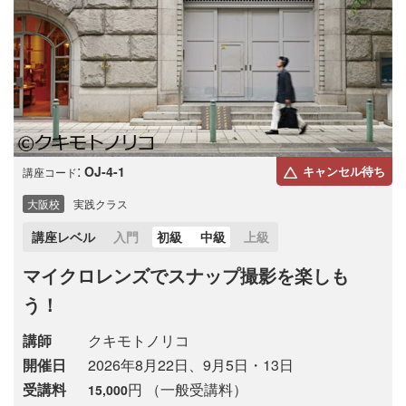
:
OJ-4-1
キャンセル待ち
講座コード
大阪校
実践クラス
講座レベル
入門
初級
中級
上級
マイクロレンズでスナップ撮影を楽しも
う！
講師
クキモトノリコ
開催日
2026年8月22日、9月5日・13日
受講料
円 （一般受講料）
15,000