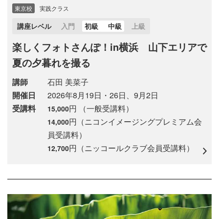
東京校
実践クラス
講座レベル
入門
初級
中級
上級
楽しくフォトさんぽ！in横浜 山下エリアで
夏の夕暮れを撮る
講師
石田 美菜子
開催日
2026年8月19日・26日、9月2日
受講料
円 （一般受講料）
15,000
円（ニコンイメージングプレミアム会
14,000
員受講料）
円（ニッコールクラブ会員受講料）
12,700