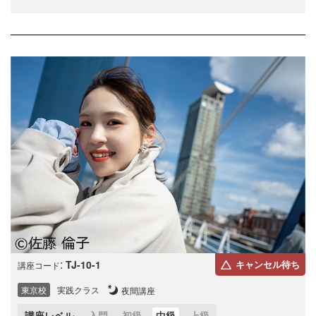
:
TJ-10-1
キャンセル待ち
講座コード
東京校
実践クラス
夜間講座
講座レベル
入門
初級
中級
上級