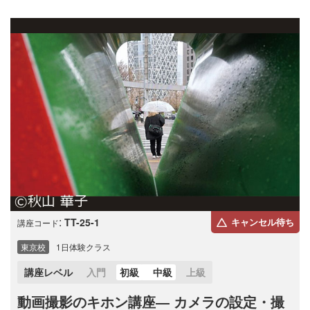
:
TT-25-1
キャンセル待ち
講座コード
東京校
1日体験クラス
講座レベル
入門
初級
中級
上級
動画撮影のキホン講座― カメラの設定・撮