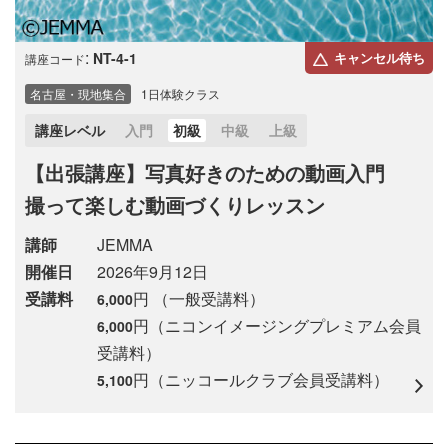
:
NT-4-1
キャンセル待ち
講座コード
名古屋・現地集合
1日体験クラス
講座レベル
入門
初級
中級
上級
【出張講座】写真好きのための動画入門
撮って楽しむ動画づくりレッスン
講師
JEMMA
開催日
2026年9月12日
受講料
円 （一般受講料）
6,000
円（ニコンイメージングプレミアム会員
6,000
受講料）
円（ニッコールクラブ会員受講料）
5,100