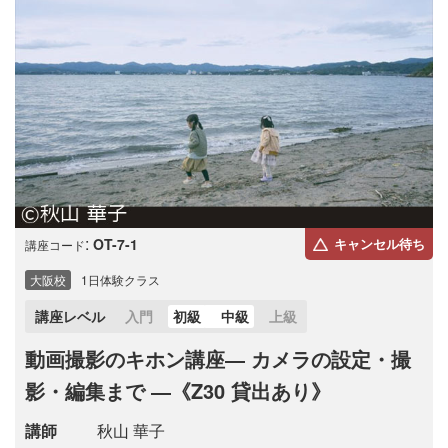
:
OT-7-1
キャンセル待ち
講座コード
大阪校
1日体験クラス
講座レベル
入門
初級
中級
上級
動画撮影のキホン講座― カメラの設定・撮
影・編集まで ―《Z30 貸出あり》
講師
秋山 華子