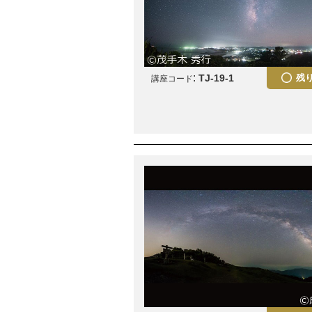
:
TJ-19-1
残
講座コード