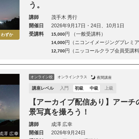
う。
講師
茂手木 秀行
開催日
2026年9月17日・24日、10月1日
受講料
円 （一般受講料）
15,000
りわずか
円（ニコンイメージングプレミ
14,000
円（ニッコールクラブ会員受講
12,700
オンライン校
オンラインクラス
夜間講座
講座レベル
入門
初級
中級
上級
【アーカイブ配信あり】アーチ
景写真を撮ろう！
講師
成澤 広幸
開催日
2026年9月24日