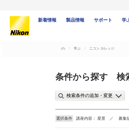
新着情報
製品情報
サポート
学
学ぶ
ニコン カレッジ
HOME
条件から探す 検
検索条件の追加・変更
選択条件
講座内容：
星景
募集