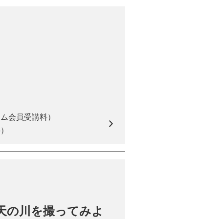
アム会員受講料）
料）
天の川を撮ってみよ