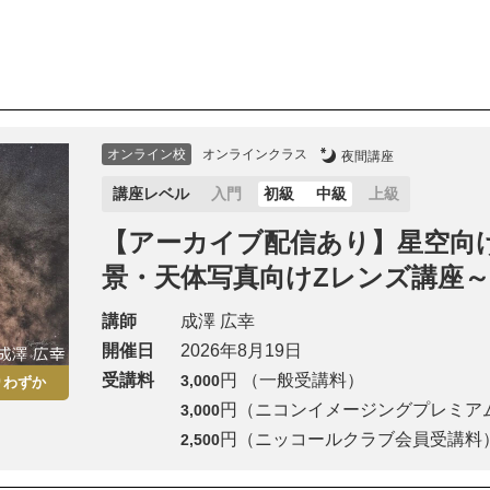
オンライン校
オンラインクラス
夜間講座
講座レベル
入門
初級
中級
上級
【アーカイブ配信あり】星空向
景・天体写真向けZレンズ講座～
講師
成澤 広幸
開催日
2026年8月19日
受講料
円 （一般受講料）
3,000
りわずか
円（ニコンイメージングプレミア
3,000
円（ニッコールクラブ会員受講料
2,500