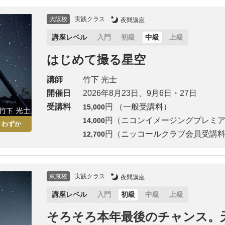
大阪校
実践クラス
夜間講座
講座レベル
入門
初級
中級
上級
はじめて撮る星空
講師
竹下 光士
開催日
2026年8月23日、9月6日・27日
受講料
円 （一般受講料）
15,000
円（ニコンイメージングプレミ
14,000
りわずか
円（ニッコールクラブ会員受講
12,700
東京校
実践クラス
夜間講座
講座レベル
入門
初級
中級
上級
そろそろ本年最後のチャンス。