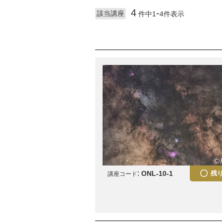
4
-
該当講座
件中1
4件表示
:
ONL-10-1
残
講座コード