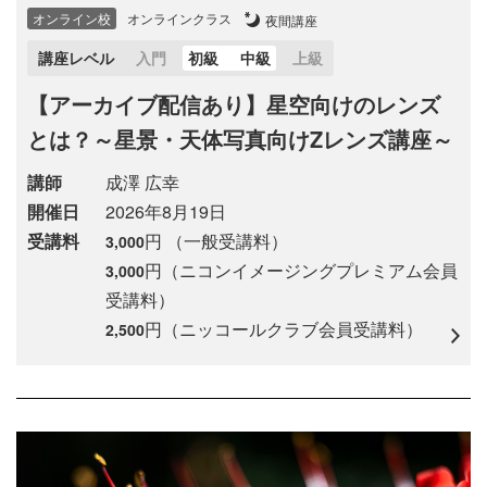
オンライン校
オンラインクラス
夜間講座
講座レベル
入門
初級
中級
上級
【アーカイブ配信あり】星空向けのレンズ
とは？～星景・天体写真向けZレンズ講座～
講師
成澤 広幸
開催日
2026年8月19日
受講料
円 （一般受講料）
3,000
円（ニコンイメージングプレミアム会員
3,000
受講料）
円（ニッコールクラブ会員受講料）
2,500