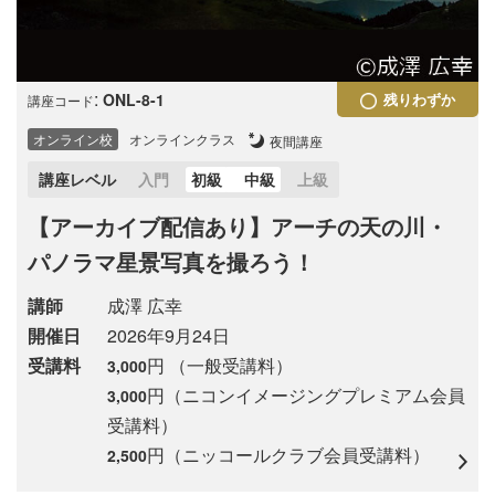
:
ONL-8-1
残りわずか
講座コード
オンライン校
オンラインクラス
夜間講座
講座レベル
入門
初級
中級
上級
【アーカイブ配信あり】アーチの天の川・
パノラマ星景写真を撮ろう！
講師
成澤 広幸
開催日
2026年9月24日
受講料
円 （一般受講料）
3,000
円（ニコンイメージングプレミアム会員
3,000
受講料）
円（ニッコールクラブ会員受講料）
2,500