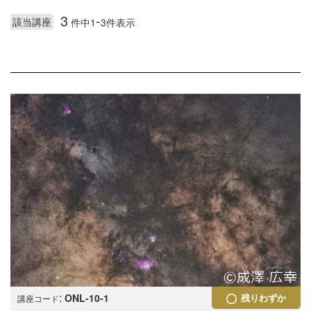
3
-
該当講座
件中1
3件表示
:
ONL-10-1
残りわずか
講座コード