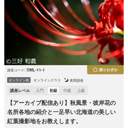
:
ONL-11-1
残りわずか
講座コード
オンライン校
オンラインクラス
夜間講座
講座レベル
入門
初級
中級
上級
【アーカイブ配信あり】秋風景・彼岸花の
名所各地の紹介と一足早い北海道の美しい
紅葉撮影地をお教えします。