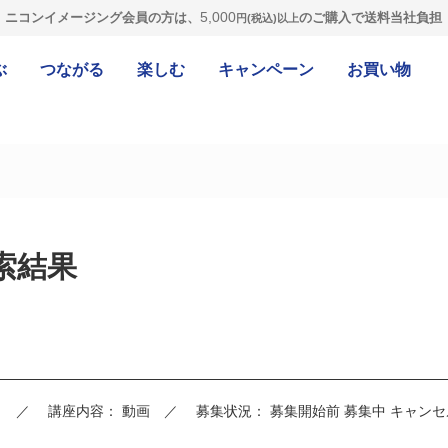
5,000
ニコンイメージング会員の方は、
のご購入で送料当社負担
円(税込)以上
ぶ
つながる
楽しむ
キャンペーン
お買い物
索結果
）
講座内容：
動画
募集状況：
募集開始前
募集中
キャンセ