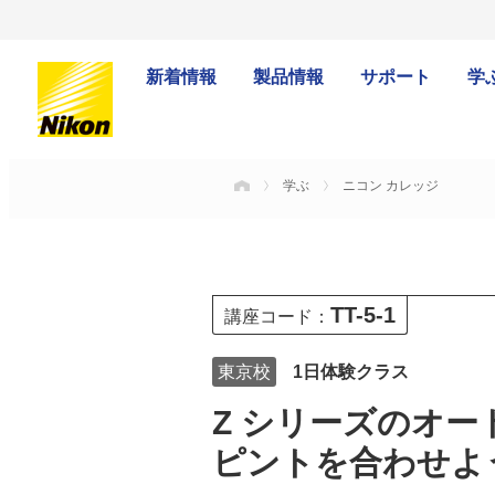
新着情報
製品情報
サポート
学
学ぶ
ニコン カレッジ
HOME
TT-5-1
講座コード：
東京校
1日体験クラス
Z シリーズのオ
ピントを合わせよ