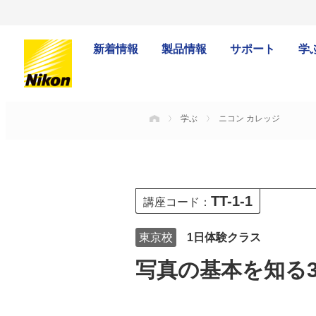
新着情報
製品情報
サポート
学
学ぶ
ニコン カレッジ
HOME
TT-1-1
講座コード：
東京校
1日体験クラス
写真の基本を知る