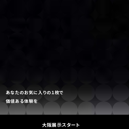
あなたのお気に⼊りの
１
枚で
価値ある体験を
⼤阪展⽰スタート