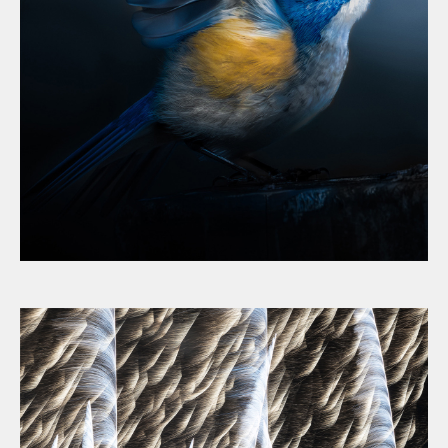
眞野 瑞己
さん（愛知）
U-18部門（単写真）
寒暁の舞
自由部門
金賞
自由部門（単写真）