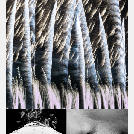
古川 夏子
さん（滋賀）
火華（ひばな）
自由部門（組写真）