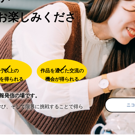
お楽しみくださ
う以上の
作品を通じた交流の
を得られる
機会が得られる
報発信の場です。
ニ
学び、そして限界に挑戦することで得ら