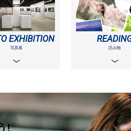
O EXHIBITION
READIN
写真展
読み物
!