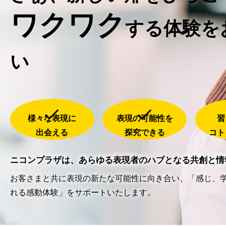
ワクワク
する
体験を
い
様々な表現に
表現の可能性を
習
出会える
探究できる
コト
ニコンプラザは、あらゆる表現者のハブとなる共創と情
お客さまと共に表現の新たな可能性に向き合い、「感じ、
れる感動体験」をサポートいたします。