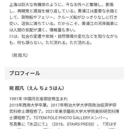
上海は巨大な有機体のように、今なお外へと繁殖し、膨張
し、再開発と建設を繰り返している。黄浦江は重要な水路と
して、貨物船やフェリー、クルーズ船がひっきりなしに行き
交い、活気に満ちている。だからこそ、黄浦江の河岸風景に
は人間の気配が濃く、情報量も多い。
川は、社会の変遷や気候・自然環境の変化などを知りながら
も、何も語らない。ただ流れる。ただ流れる。
（宛 超凡）
プロフィール
宛 超凡（えん ちょうはん）
1991年 中国河北省固安県生まれ
2013年西南大学卒業。2017年明治大学大学院政治経済学研
究科修士課程修了。2021年東京藝術大学大学院美術研究科博
士課程修了。TOTEM POLE PHOTO GALLERYメンバー。
写真集に『水辺にて』（2016、STAIRS PRESS）、『河はす