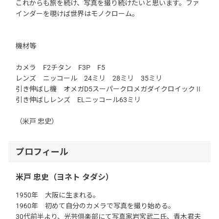
これからも旅を続け、写真を撮り続けたいと思います。ファ
インダーを覗けば世界はモノクローム。
機材等
カメラ F2チタン F3P F5
レンズ ニッコール 24ミリ 28ミリ 35ミリ
引き伸ばし機 オメガD5スーパークロメガダイクロイックⅡ
引き伸ばしレンズ ELニッコール63ミリ
（米戸 忠史）
プロフィール
米戸 忠史（ヨネト タダシ）
1950年 大阪に生まれる。
1960年 初めて自分のカメラで写真を撮り始める。
30代前半より、光芸倶楽部にて写真家岩宮武二氏、青木君夫