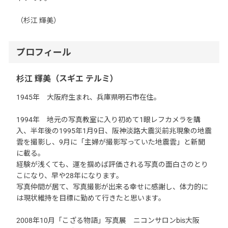
（杉江 輝美）
プロフィール
杉江 輝美（スギエ テルミ）
1945年 大阪府生まれ、兵庫県明石市在住。
1994年 地元の写真教室に入り初めて1眼レフカメラを購
入、半年後の1995年1月9日、阪神淡路大震災前兆現象の地震
雲を撮影し、9月に「主婦が撮影写っていた地震雲」と新聞
に載る。
経験が浅くても、運を掴めば評価される写真の面白さのとり
こになり、早や28年になります。
写真仲間が居て、写真撮影が出来る幸せに感謝し、体力的に
は現状維持を目標に勤めて行きたと思います。
2008年10月「こざる物語」写真展 ニコンサロンbis大阪