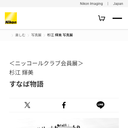
Nikon Imaging ｜ Japan
楽しむ
写真展
杉江 輝美 写真展
＜ニッコールクラブ会員展＞
杉江 輝美
すなば物語