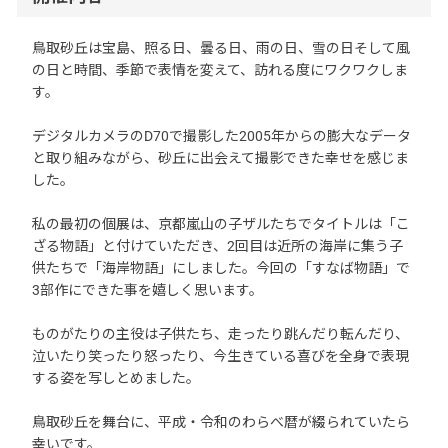
鳥取砂丘は宝島、照る日、曇る日、雨の日、雪の日そして風
の日と時間、季節で表情を変えて、訪れる度にワクワクしま
す。
デジタルカメラのD70で撮影した2005年からの膨大なデータ
と取り組みながら、砂丘に出会えて撮影できた幸せを感じま
した。
私の最初の個展は、京都嵐山の子ザルたちでタイトルは「こ
ざる物語」と付けていただき、2回目は近所の海岸に集う子
供たちで「海岸物語」にしました。今回の「すなば物語」で
3部作にできた事を嬉しく思います。
ものがたりの主役は子供たち、走ったり跳んだり転んだり、
泣いたり笑ったり怒ったり、今生きている喜びを全身で表現
する姿を写しとめました。
鳥取砂丘を舞台に、平成・令和のわらべ暦が綴られていたら
幸いです。