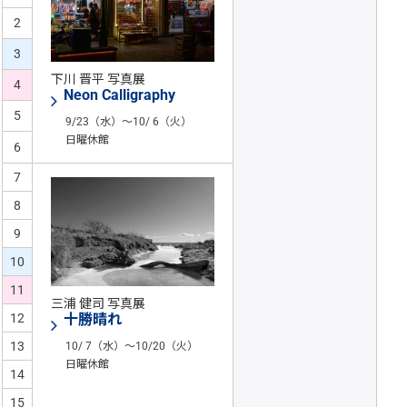
2
3
下川 晋平 写真展
4
Neon Calligraphy
5
9/23（水）～10/ 6（火）
日曜休館
6
7
8
9
10
11
三浦 健司 写真展
12
十勝晴れ
13
10/ 7（水）～10/20（火）
日曜休館
14
15