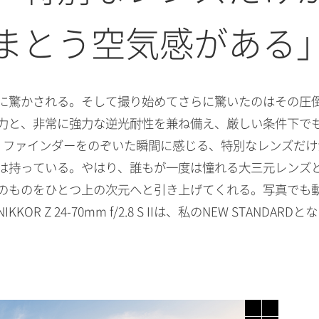
まとう空気感がある
に驚かされる。そして撮り始めてさらに驚いたのはその圧
力と、非常に強力な逆光耐性を兼ね備え、厳しい条件下で
。ファインダーをのぞいた瞬間に感じる、特別なレンズだけ
 f/2.8 S IIは持っている。やはり、誰もが一度は憧れる大三元
のものをひとつ上の次元へと引き上げてくれる。写真でも
R Z 24-70mm f/2.8 S IIは、私のNEW STANDARD