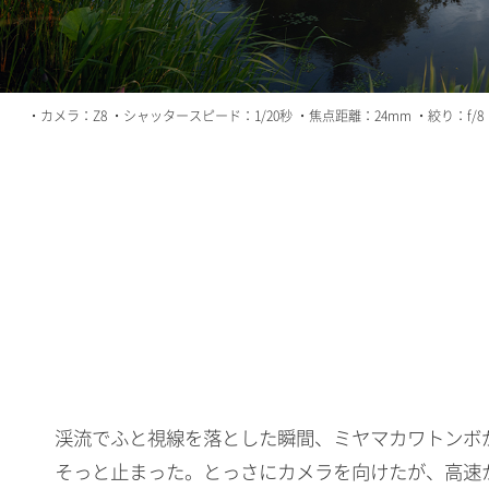
・カメラ：Z8 ・シャッタースピード：1/20秒 ・焦点距離：24mm ・絞り：f/8 
渓流でふと視線を落とした瞬間、ミヤマカワトンボ
そっと止まった。とっさにカメラを向けたが、高速