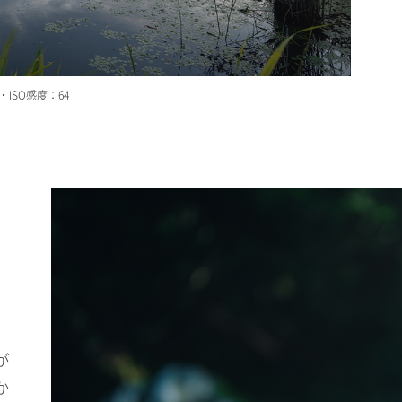
・ISO感度：64
が
か