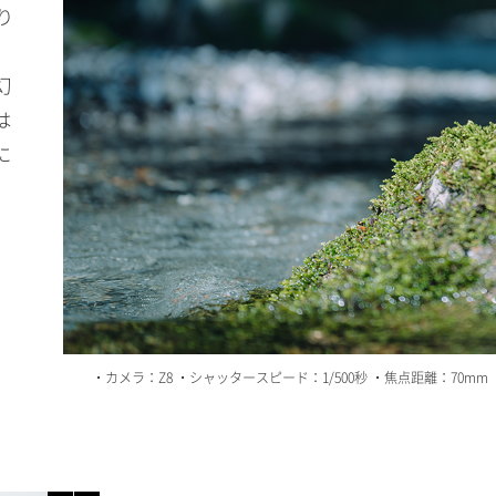
り
幻
は
に
・カメラ：Z8 ・シャッタースピード：1/500秒 ・焦点距離：70mm ・絞