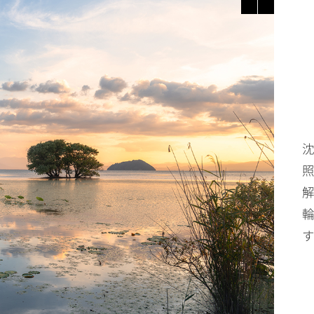
沈
照
解
輪
す