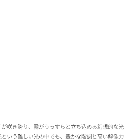
イが咲き誇り、霧がうっすらと立ち込める幻想的な光
光という難しい光の中でも、豊かな階調と高い解像力