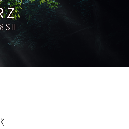
 Z
 S II
が